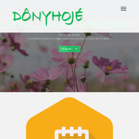
QU’EST CE QUE LA BIOÉNERGIE ?
C'est l’énergie du vivant.
C'est l’étude de toutes les énergies subtiles qui sont mises en œuvre dans la matière...
EN SAVOIR +